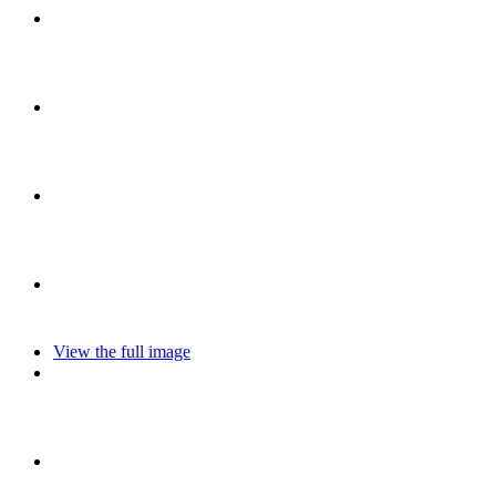
View the full image
Einsätze
Brand, Melder, Verdacht
Weiterlesen