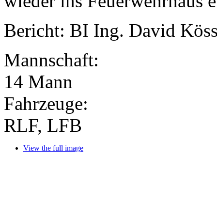
werden, da es sich um eine
handelte. Nach dem Rückste
wieder ins Feuerwehrhaus e
Bericht: BI Ing. David Kös
Mannschaft:
14 Mann
Fahrzeuge:
RLF, LFB
View the full image